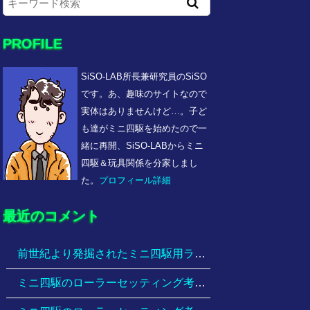
PROFILE
SiSO-LAB所長兼研究員のSiSO
です。あ、趣味のサイトなので
実体はありませんけど…。子ど
も達がミニ四駆を始めたので一
緒に再開、SiSO-LABからミニ
四駆＆玩具関係を分家しまし
た。
プロフィール詳細
最近のコメント
前世紀より発掘されたミニ四駆用ラップタイマー（タミヤ ミニ四駆ラップタイマー 15184 ）、分解してみる。動くのかな、これ。
ミニ四駆のローラーセッティング考察 、ローラー径は大きいほうが有利？について考えてみる。