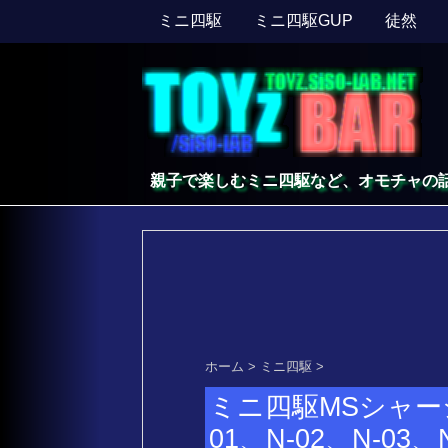
ミニ四駆
ミニ四駆GUP
徒然
親子で楽しむミニ四駆など、オモチャの
ホーム
>
ミニ四駆
>
ミニ四駆MSシャー
01、N-02、N-0