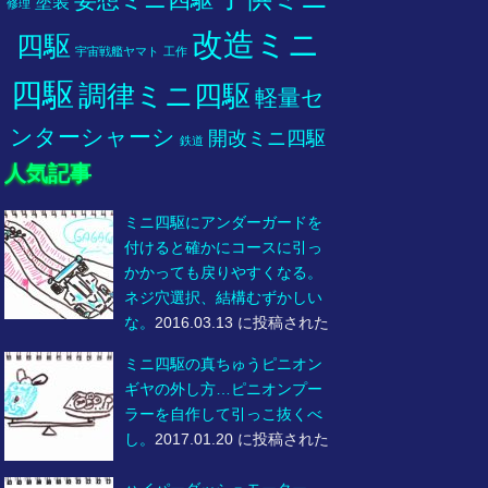
塗装
修理
改造ミニ
四駆
宇宙戦艦ヤマト
工作
四駆
調律ミニ四駆
軽量セ
ンターシャーシ
開改ミニ四駆
鉄道
人気記事
ミニ四駆にアンダーガードを
付けると確かにコースに引っ
かかっても戻りやすくなる。
ネジ穴選択、結構むずかしい
な。
2016.03.13 に投稿された
ミニ四駆の真ちゅうピニオン
ギヤの外し方…ピニオンプー
ラーを自作して引っこ抜くべ
し。
2017.01.20 に投稿された