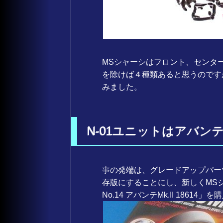
MSシャーシはフロント、センタ
を除けば４種類あると思うのです
みました。
N-01ユニットはアバンテ
事の発端は、グレードアップパー
存版にすることにし、新しくMSシャ
No.14 アバンテMk.II 1861