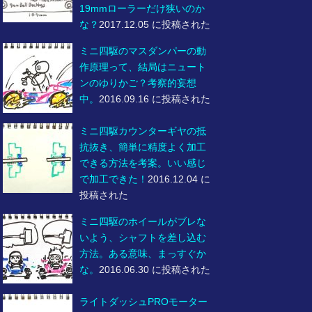
19mmローラーだけ狭いのか
な？
2017.12.05 に投稿された
ミニ四駆のマスダンパーの動
作原理って、結局はニュート
ンのゆりかご？考察的妄想
中。
2016.09.16 に投稿された
ミニ四駆カウンターギヤの抵
抗抜き、簡単に精度よく加工
できる方法を考案。いい感じ
で加工できた！
2016.12.04 に
投稿された
ミニ四駆のホイールがブレな
いよう、シャフトを差し込む
方法。ある意味、まっすぐか
な。
2016.06.30 に投稿された
ライトダッシュPROモーター