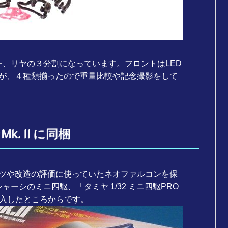
ー、リヤの３分割になっています。フロントはLED
が、４種類揃ったので重量比較や記念撮影をして
Mk.Ⅱに同梱
ツや改造の評価に使っていたネオファルコンを保
ーシのミニ四駆、「タミヤ 1/32 ミニ四駆PRO
4」を購入したところからです。