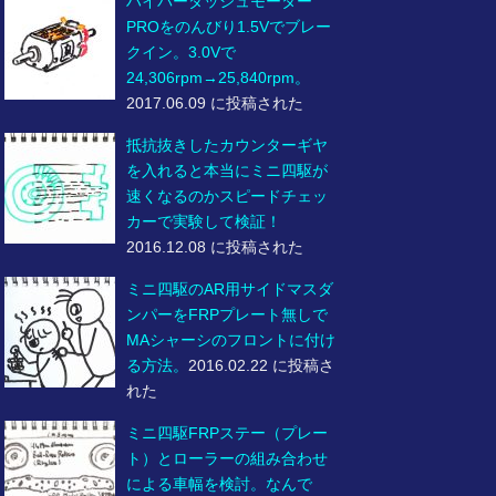
ハイパーダッシュモーター
PROをのんびり1.5Vでブレー
クイン。3.0Vで
24,306rpm→25,840rpm。
2017.06.09 に投稿された
抵抗抜きしたカウンターギヤ
を入れると本当にミニ四駆が
速くなるのかスピードチェッ
カーで実験して検証！
2016.12.08 に投稿された
ミニ四駆のAR用サイドマスダ
ンパーをFRPプレート無しで
MAシャーシのフロントに付け
る方法。
2016.02.22 に投稿さ
れた
ミニ四駆FRPステー（プレー
ト）とローラーの組み合わせ
による車幅を検討。なんで