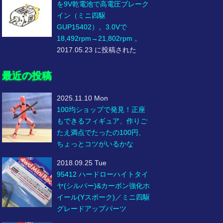
を9V乾電池で高電圧ブレーク
イン（ミニ四駆
GUP15402）。3.0Vで
18,492rpm→21,802rpm 。
2017.05.23 に投稿された
最近の投稿
2025.11.10 Mon
100均ショップで発見！正座
もできるフィギュア、作りご
たえ満点でたったの100円、
ちょっとコツがいるかな
2018.09.25 Tue
95412 ハードローハイトタイ
ヤ(シルバー)&カーボン強化ホ
イール(Yスポーク)／ミニ四駆
グレードアップパーツ