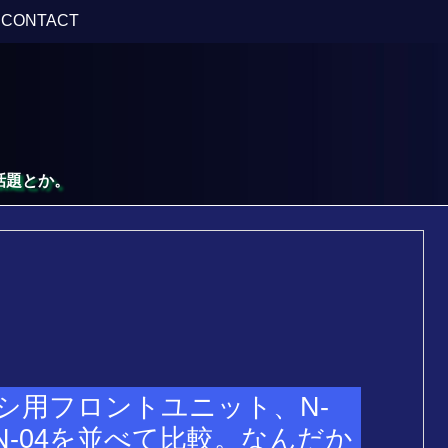
CONTACT
話題とか。
シ用フロントユニット、N-
3、N-04を並べて比較。なんだか