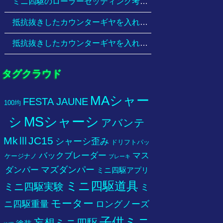
ミニ四駆のローラーセッティング考察 、ローラー径は大きいほうが有利？について考えてみる。
抵抗抜きしたカウンターギヤを入れると本当にミニ四駆が速くなるのかスピードチェッカーで実験して検証！
抵抗抜きしたカウンターギヤを入れると本当にミニ四駆が速くなるのかスピードチェッカーで実験して検証！
タグクラウド
MAシャー
FESTA JAUNE
100均
MSシャーシ
シ
アバンテ
MkⅢJC15
シャーシ歪み
ドリフトパッ
バックブレーダー
マス
ケージナノ
ブレーキ
マズダンパー
ダンパー
ミニ四駆アプリ
ミニ四駆道具
ミニ四駆実験
ミ
モーター
ニ四駆重量
ロングノーズ
子供ミニ
妄想ミニ四駆