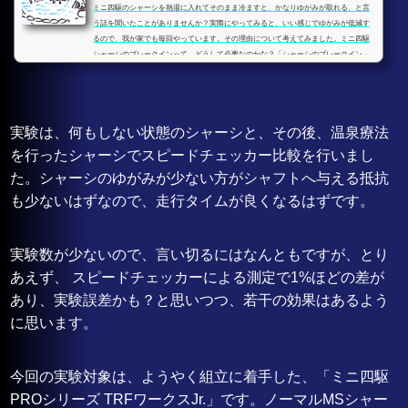
ミニ四駆のシャーシを熱湯に入れてそのまま冷ますと、かなりゆがみが取れる、と言
う話を聞いたことがありませんか？実際にやってみると、いい感じでゆがみが低減す
るので、我が家でも毎回やっています。その理由について考えてみました。ミニ四駆
シャーシのブレークインって、どうして必要なのかな？「シャーシのブレークイン」
とは、モーターやギヤを組み上げて、グリス無しでシャフトなどを回すことで接触面
を滑らかにし、若干シャーシが削れることでシャフトが本来の位置になる、などの効
果を期待するものです。仮に、元々、シャー...
実験は、何もしない状態のシャーシと、その後、温泉療法
を行ったシャーシでスピードチェッカー比較を行いまし
た。シャーシのゆがみが少ない方がシャフトへ与える抵抗
も少ないはずなので、走行タイムが良くなるはずです。
実験数が少ないので、言い切るにはなんともですが、とり
あえず、 スピードチェッカーによる測定で1%ほどの差が
あり、実験誤差かも？と思いつつ、若干の効果はあるよう
に思います。
今回の実験対象は、ようやく組立に着手した、「ミニ四駆
PROシリーズ TRFワークスJr.」です。ノーマルMSシャー