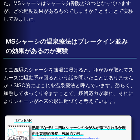
た。MSシャーシはシャーシ分割数が３つとなっています
が、どの程度効果があるものでしょうか？とうことで実験
してみました。
MSシャーシの温泉療法はブレークイン並み
の効果があるのか実験
ミニ四駆のシャーシを熱湯に浸けると、ゆがみが取れてス
ムーズに駆動系が回るという話を聞いたことはありません
か？SiSO的にはこれを温泉療法と呼んでいます。恐らく、
加熱してゆっくり冷ますことで、残留応力が取れ、それに
よりシャーシが本来の形に近づくと考えています。
TOYz BAR
熱湯でなぜミニ四駆シャーシのゆがみが修正されるか理
由を妄想的考察。残留応力説...
http://toyz.siso-lab.net/m4wd-ms-onsen-breakin