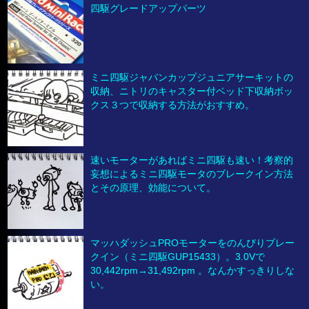
四駆グレードアップパーツ
ミニ四駆ジャパンカップジュニアサーキットの
収納、ニトリのキャスター付ベッド下収納ボッ
クス３つで収納する方法がおすすめ。
速いモーターがあればミニ四駆も速い！考察的
妄想によるミニ四駆モータのブレークイン方法
とその原理、効能について。
マッハダッシュPROモーターをのんびりブレー
クイン（ミニ四駆GUP15433）。3.0Vで
30,442rpm→31,492rpm 。なんかすっきりしな
い。