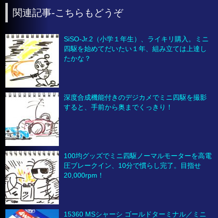
関連記事-こちらもどうぞ
SiSO-Jr.2（小学１年生）、ライキリ購入。ミニ
四駆を始めてだいたい１年、組み立ては上達し
たかな？
深度合成機能付きのデジカメでミニ四駆を撮影
すると、手前から奥までくっきり！
100均グッズでミニ四駆ノーマルモーターを高電
圧ブレークイン、10分で慣らし完了。目指せ
20,000rpm！
15360 MSシャーシ ゴールドターミナル／ミニ