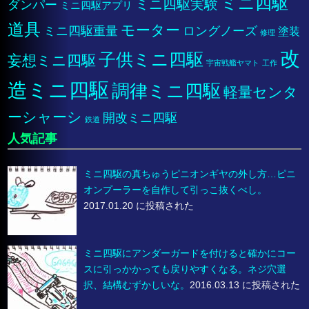
ミニ四駆
ミニ四駆実験
ダンパー
ミニ四駆アプリ
道具
モーター
ミニ四駆重量
ロングノーズ
塗装
修理
改
子供ミニ四駆
妄想ミニ四駆
宇宙戦艦ヤマト
工作
造ミニ四駆
調律ミニ四駆
軽量センタ
ーシャーシ
開改ミニ四駆
鉄道
人気記事
ミニ四駆の真ちゅうピニオンギヤの外し方…ピニ
オンプーラーを自作して引っこ抜くべし。
2017.01.20 に投稿された
ミニ四駆にアンダーガードを付けると確かにコー
スに引っかかっても戻りやすくなる。ネジ穴選
択、結構むずかしいな。
2016.03.13 に投稿された