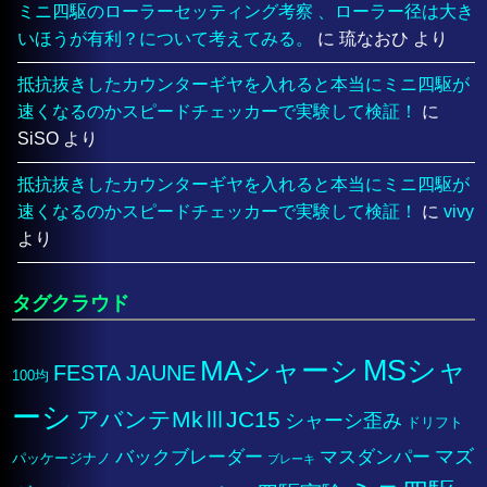
ミニ四駆のローラーセッティング考察 、ローラー径は大き
いほうが有利？について考えてみる。
に
琉なおひ
より
抵抗抜きしたカウンターギヤを入れると本当にミニ四駆が
速くなるのかスピードチェッカーで実験して検証！
に
SiSO
より
抵抗抜きしたカウンターギヤを入れると本当にミニ四駆が
速くなるのかスピードチェッカーで実験して検証！
に
vivy
より
タグクラウド
MSシャ
MAシャーシ
FESTA JAUNE
100均
ーシ
アバンテMkⅢJC15
シャーシ歪み
ドリフト
マズ
バックブレーダー
マスダンパー
パッケージナノ
ブレーキ