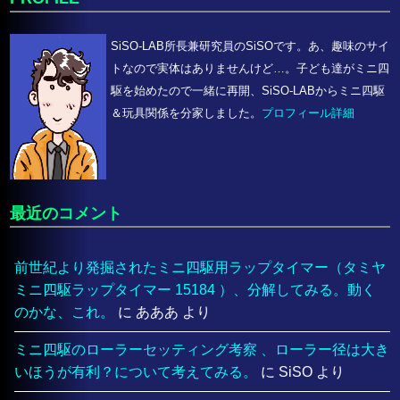
SiSO-LAB所長兼研究員のSiSOです。あ、趣味のサイ
トなので実体はありませんけど…。子ども達がミニ四
駆を始めたので一緒に再開、SiSO-LABからミニ四駆
＆玩具関係を分家しました。
プロフィール詳細
最近のコメント
前世紀より発掘されたミニ四駆用ラップタイマー（タミヤ
ミニ四駆ラップタイマー 15184 ）、分解してみる。動く
のかな、これ。
に
あああ
より
ミニ四駆のローラーセッティング考察 、ローラー径は大き
いほうが有利？について考えてみる。
に
SiSO
より