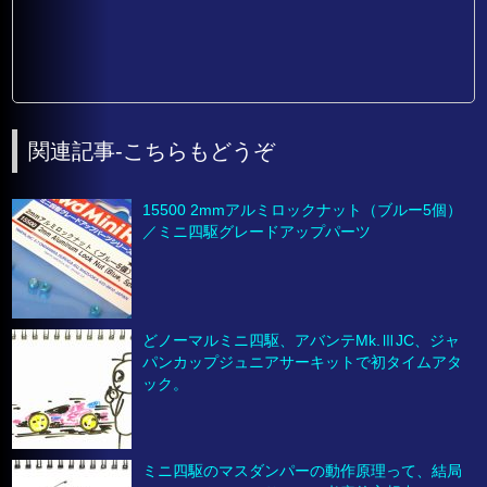
関連記事-こちらもどうぞ
15500 2mmアルミロックナット（ブルー5個）
／ミニ四駆グレードアップパーツ
どノーマルミニ四駆、アバンテMk.ⅢJC、ジャ
パンカップジュニアサーキットで初タイムアタ
ック。
ミニ四駆のマスダンパーの動作原理って、結局