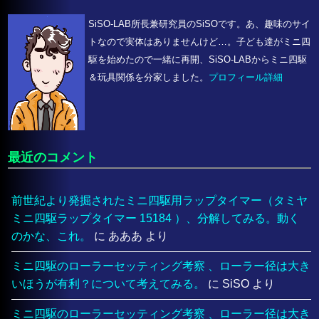
SiSO-LAB所長兼研究員のSiSOです。あ、趣味のサイ
トなので実体はありませんけど…。子ども達がミニ四
駆を始めたので一緒に再開、SiSO-LABからミニ四駆
＆玩具関係を分家しました。
プロフィール詳細
最近のコメント
前世紀より発掘されたミニ四駆用ラップタイマー（タミヤ
ミニ四駆ラップタイマー 15184 ）、分解してみる。動く
のかな、これ。
に
あああ
より
ミニ四駆のローラーセッティング考察 、ローラー径は大き
いほうが有利？について考えてみる。
に
SiSO
より
ミニ四駆のローラーセッティング考察 、ローラー径は大き