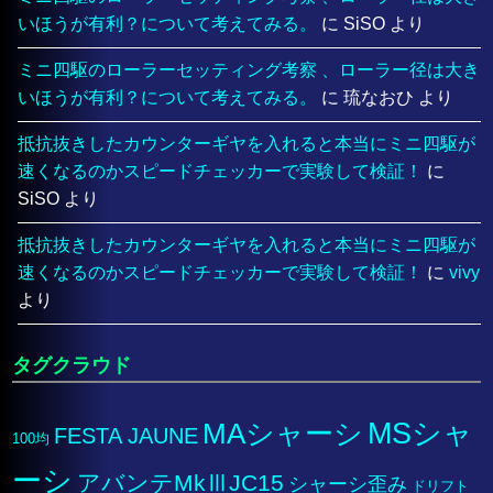
いほうが有利？について考えてみる。
に
SiSO
より
ミニ四駆のローラーセッティング考察 、ローラー径は大き
いほうが有利？について考えてみる。
に
琉なおひ
より
抵抗抜きしたカウンターギヤを入れると本当にミニ四駆が
速くなるのかスピードチェッカーで実験して検証！
に
SiSO
より
抵抗抜きしたカウンターギヤを入れると本当にミニ四駆が
速くなるのかスピードチェッカーで実験して検証！
に
vivy
より
タグクラウド
MSシャ
MAシャーシ
FESTA JAUNE
100均
ーシ
アバンテMkⅢJC15
シャーシ歪み
ドリフト