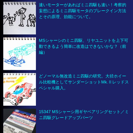
速いモーターがあればミニ四駆も速い！考察的
妄想によるミニ四駆モータのブレークイン方法
とその原理、効能について。
MSシャーシのミニ四駆、リヤユニットを上下可
動できるよう簡単に改造はできないかな？（前
編）
どノーマル無改造ミニ四駆の研究。大径ホイー
ル比較機としてサンダーショットMk.Ⅱレッドス
ペシャル購入。
15347 MSシャーシ用ギヤベアリングセット／ミ
ニ四駆グレードアップパーツ