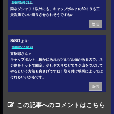
2018/05/09 21:11
両ネジシャフト以外にも、キャップボルトの30ミリも工
夫次第でいい滑りさせられそうですね♪
返信
SiSO
より:
2018/05/10 06:43
直駆郎さん＞
キャップボルト…確かにあれもツルツル面があるので、ネ
ジ側をナットで固定、少しヤスリなどでネジ山をつぶして
やるという方法も良さげですね！取り付け場所によっては
それもいいかもです。
返信
この記事へのコメントはこちら