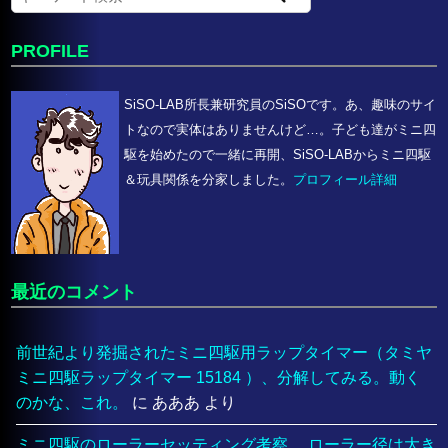
PROFILE
SiSO-LAB所長兼研究員のSiSOです。あ、趣味のサイ
トなので実体はありませんけど…。子ども達がミニ四
駆を始めたので一緒に再開、SiSO-LABからミニ四駆
＆玩具関係を分家しました。
プロフィール詳細
最近のコメント
前世紀より発掘されたミニ四駆用ラップタイマー（タミヤ
ミニ四駆ラップタイマー 15184 ）、分解してみる。動く
のかな、これ。
に
あああ
より
ミニ四駆のローラーセッティング考察 、ローラー径は大き