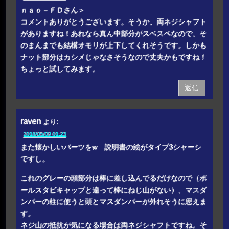
ｎａｏ－ＦＤさん＞
コメントありがとうございます。そうか、両ネジシャフト
がありますね！あれなら真ん中部分がスベスベなので、そ
のまんまでも結構オモリが上下してくれそうです。しかも
ナット部分はカシメじゃなさそうなので丈夫かもですね！
ちょっと試してみます。
返信
raven
より:
2018/05/09 01:23
また懐かしいパーツをw 説明書の絵がタイプ3シャーシ
ですし。
これのグレーの頭部分は棒に差し込んでるだけなので（ポ
ールスタビキャップと違って棒にねじ山がない）、マスダ
ンパーの柱に使うと頭とマスダンパーが外れそうに思えま
す。
ネジ山の抵抗が気になる場合は両ネジシャフトですね。そ