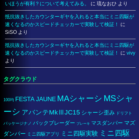
いほうが有利？について考えてみる。
に
琉なおひ
より
抵抗抜きしたカウンターギヤを入れると本当にミニ四駆が
速くなるのかスピードチェッカーで実験して検証！
に
SiSO
より
抵抗抜きしたカウンターギヤを入れると本当にミニ四駆が
速くなるのかスピードチェッカーで実験して検証！
に
vivy
より
タグクラウド
MSシャ
MAシャーシ
FESTA JAUNE
100均
ーシ
アバンテMkⅢJC15
シャーシ歪み
ドリフト
マズ
バックブレーダー
マスダンパー
パッケージナノ
ブレーキ
ミニ四駆
ミニ四駆実験
ダンパー
ミニ四駆アプリ