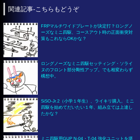
関連記事-こちらもどうぞ
FRPマルチワイドプレートが決定打？ロングノ
ーズなミニ四駆、コースアウト時の正面衝突対
策もこれならOKかな？
ロングノーズなミニ四駆セッティング・ソライ
ヌのフロント部分剛性アップ。でも相変わらず
構想中。
SiSO-Jr.2（小学１年生）、ライキリ購入。ミニ
四駆を始めてだいたい１年、組み立ては上達し
たかな？
ミニ四駆用GUP N-04・T-04 強化ユニットを堪