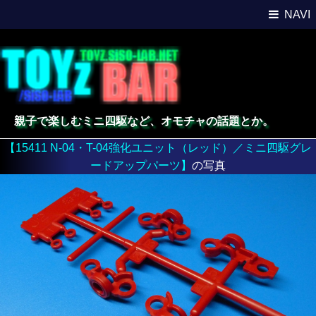
NAVI
親子で楽しむミニ四駆など、オモチャの話題とか。
【15411 N-04・T-04強化ユニット（レッド）／ミニ四駆グレ
ードアップパーツ】
の写真